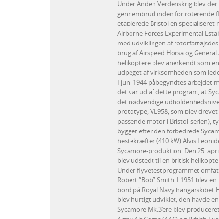
Under Anden Verdenskrig blev der u
gennembrud inden for roterende fly
etablerede Bristol en specialiseret 
Airborne Forces Experimental Establ
med udviklingen af rotorfartøjsde
brug af Airspeed Horsa og General A
helikoptere blev anerkendt som en 
udpeget af virksomheden som leder 
I juni 1944 påbegyndtes arbejdet me
det var ud af dette program, at Syc
det nødvendige udholdenhedsniveau
prototype, VL958, som blev drevet 
passende motor i Bristol-serien), t
bygget efter den forbedrede Sycam
hestekræfter (410 kW) Alvis Leonid
Sycamore-produktion. Den 25. april
blev udstedt til en britisk helikopte
Under flyvetestprogrammet omfatte
Robert “Bob” Smith. I 1951 blev e
bord på Royal Navy hangarskibet H
blev hurtigt udviklet; den havde en 
Sycamore Mk.3’ere blev produceret, 1