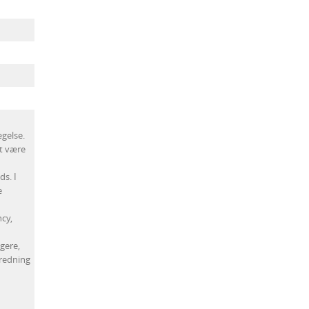
gelse.
at være
ds. I
e
cy,
gere,
gredning