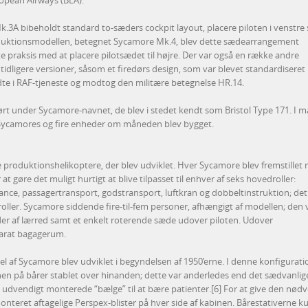
ropean Airways (BEA).
k.3A bibeholdt standard to-sæders cockpit layout, placere piloten i venstre
oduktionsmodellen, betegnet Sycamore Mk.4, blev dette sædearrangement
ske praksis med at placere pilotsædet til højre. Der var også en række andre
tidligere versioner, såsom et firedørs design, som var blevet standardiseret
te i RAF-tjeneste og modtog den militære betegnelse HR.14.
ørt under Sycamore-navnet, de blev i stedet kendt som Bristol Type 171. I m
0 Sycamores og fire enheder om måneden blev bygget.
e produktionshelikoptere, der blev udviklet. Hver Sycamore blev fremstillet
 at gøre det muligt hurtigt at blive tilpasset til enhver af seks hovedroller:
ance, passagertransport, godstransport, luftkran og dobbeltinstruktion; det
 roller. Sycamore siddende fire-til-fem personer, afhængigt af modellen; den 
er af lærred samt et enkelt roterende sæde udover piloten. Udover
arat bagagerum.
l af Sycamore blev udviklet i begyndelsen af 1950’erne. I denne konfigurati
binen på bårer stablet over hinanden; dette var anderledes end det sædvanlig
udvendigt monterede “bælge” til at bære patienter.[6] For at give den nød
onteret aftagelige Perspex-blister på hver side af kabinen. Bårestativerne k