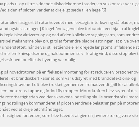
av plads til op til tre siddende tilskadekomne i stedet; en stikkontakt var til
 Ved siden af piloten var der et drejeligt sæde til en læge.[6]
tor blev fastgjort til rotorhovedet med letvægts interleaving stålplader, m
ændingsbelastninger.] Klingehåndtagene blev forbundet ved hjælp af kuglele
 kegle blev aktiveret op og ned af den kollektive stigningsarm, som ændre
ersibel mekanisme blev brugt til at forhindre bladbelastninger i at blive over
v understøttet, når de var stillestående eller drejede langsomt, af faldende s
mellem knivspidserne og halebommen selv i kraftig vind; disse stop blev 
lsesfrihed for effektiv flyvning var mulig.
 på hovedrotoren på en fleksibel montering for at reducere vibrationer ov
soleret i et brandsikkert kabinet, som var udstyret med branddetektions- og
ificeringskravene. Luft blev trukket gennem en fremadvendt grill for at afkøl
nem motorens kappe og forlod flykroppen. Motorkraften blev styret af det
olde rotorhastigheden ved dens krævede indstilling skulle brændstof til mot
ningsindstillingen kommanderet af piloten ændrede belastningen på motoren
pnået ved at dreje pitchhåndtaget.
orhastighed for æraen, som blev hævdet at give en jævnere tur og være sikre