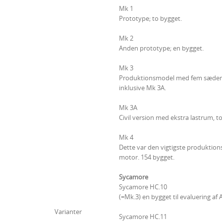
Mk 1
Prototype; to bygget.
Mk 2
Anden prototype; en bygget.
Mk 3
Produktionsmodel med fem sæder i 
inklusive Mk 3A.
Mk 3A
Civil version med ekstra lastrum, to
Mk 4
Dette var den vigtigste produktion
motor. 154 bygget.
Sycamore
Sycamore HC.10
(=Mk.3) en bygget til evaluering a
Varianter
Sycamore HC.11