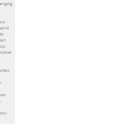
gængelig
ens
d til
de
ført
top,
trukket
erført
e
oren
;
re i