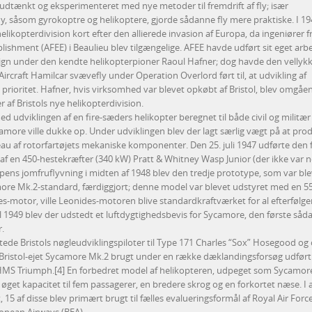
dtænkt og eksperimenteret med nye metoder til fremdrift af fly; især
, såsom gyrokoptre og helikoptere, gjorde sådanne fly mere praktiske. I 19
helikopterdivision kort efter den allierede invasion af Europa, da ingeniører f
ishment (AFEE) i Beaulieu blev tilgængelige. AFEE havde udført sit eget arb
sign under den kendte helikopterpioner Raoul Hafner; dog havde den vellyk
ircraft Hamilcar svævefly under Operation Overlord ført til, at udvikling af
prioritet. Hafner, hvis virksomhed var blevet opkøbt af Bristol, blev omgåe
af Bristols nye helikopterdivision.
d udviklingen af en fire-sæders helikopter beregnet til både civil og militær
amore ville dukke op. Under udviklingen blev der lagt særlig vægt på at pro
 af rotorfartøjets mekaniske komponenter. Den 25. juli 1947 udførte den 
af en 450-hestekræfter (340 kW) Pratt & Whitney Wasp Junior (der ikke var 
ypens jomfruflyvning i midten af 1948 blev den tredje prototype, som var ble
ore Mk.2-standard, færdiggjort; denne model var blevet udstyret med en 5
es-motor, ville Leonides-motoren blive standardkraftværket for al efterfølg
 1949 blev der udstedt et luftdygtighedsbevis for Sycamore, den første såda
r.
de Bristols nøgleudviklingspiloter til Type 171 Charles “Sox” Hosegood og 
n Bristol-ejet Sycamore Mk.2 brugt under en række dæklandingsforsøg udfør
MS Triumph.[4] En forbedret model af helikopteren, udpeget som Sycamor
øget kapacitet til fem passagerer, en bredere skrog og en forkortet næse. I a
5 af disse blev primært brugt til fælles evalueringsformål af Royal Air Force