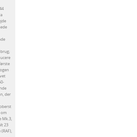
44
ra
ejde
kede
nde
 brug;
ducere
første
nogen
vet
50-
ende
n, der
oberst
t om
e Mk.3,
lt 23
 (RAF),