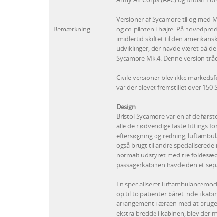
Army Air Corps (AAC) og British Eu
Versioner af Sycamore til og med M
Bemærkning
og co-piloten i højre. På hovedpr
imidlertid skiftet til den amerikan
udviklinger, der havde været på de 
Sycamore Mk.4. Denne version tråd
Civile versioner blev ikke markedsf
var der blevet fremstillet over 15
Design
Bristol Sycamore var en af de først
alle de nødvendige faste fittings for
eftersøgning og redning, luftambul
også brugt til andre specialiserede
normalt udstyret med tre foldesæd
passagerkabinen havde den et sep
En specialiseret luftambulancemode
op til to patienter båret inde i ka
arrangement i æraen med at bruge 
ekstra bredde i kabinen, blev der m