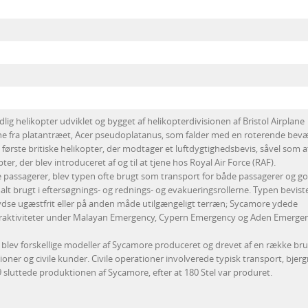
lig helikopter udviklet og bygget af helikopterdivisionen af Bristol Airplane
ne fra platantræet, Acer pseudoplatanus, som falder med en roterende bevæ
ørste britiske helikopter, der modtager et luftdygtighedsbevis, såvel som 
ter, der blev introduceret af og til at tjene hos Royal Air Force (RAF).
tre passagerer, blev typen ofte brugt som transport for både passagerer og go
t brugt i eftersøgnings- og rednings- og evakueringsrollerne. Typen bevist
 krydse ugæstfrit eller på anden måde utilgængeligt terræn; Sycamore ydede
itæraktiviteter under Malayan Emergency, Cypern Emergency og Aden Emergen
e blev forskellige modeller af Sycamore produceret og drevet af en række bru
ner og civile kunder. Civile operationer involverede typisk transport, bjer
 sluttede produktionen af Sycamore, efter at 180 Stel var produret.