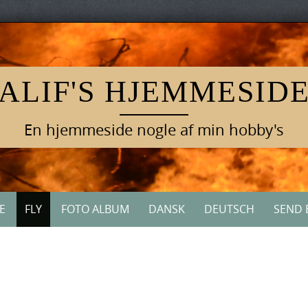
ALIF'S HJEMMESID
En hjemmeside nogle af min hobby's
E
FLY
FOTO ALBUM
DANSK
DEUTSCH
SEND 