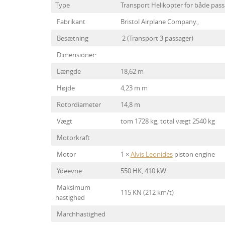
Type
Transport Helikopter for både pass
Fabrikant
Bristol Airplane Company.,
Besætning
2 (Transport 3 passager)
Dimensioner:
Længde
18,62 m
Højde
4,23 m m
Rotordiameter
14,8 m
Vægt
tom 1728 kg, total vægt 2540 kg
Motorkraft
Motor
1 ×
Alvis Leonides
piston engine
Ydeevne
550 HK, 410 kW
Maksimum
115 KN (212 km/t)
hastighed
Marchhastighed