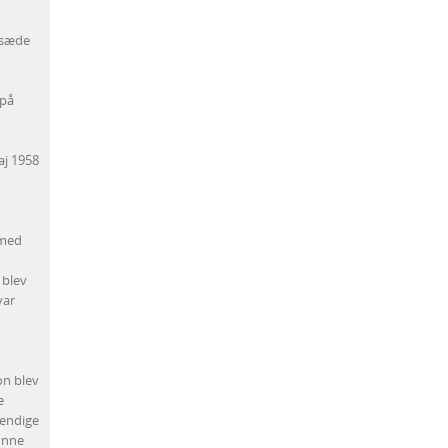
 sæde
 på
aj 1958
 med
 blev
var
on blev
e
vendige
unne