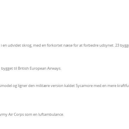
en udvidet skrog, med en forkortet næse for at forbedre udsynet. 23 bygg
 bygget til British European Airways.
smodel og ligner den militære version kaldet Sycamore med en mere kraftfu
f Army Air Corps som en luftambulance.