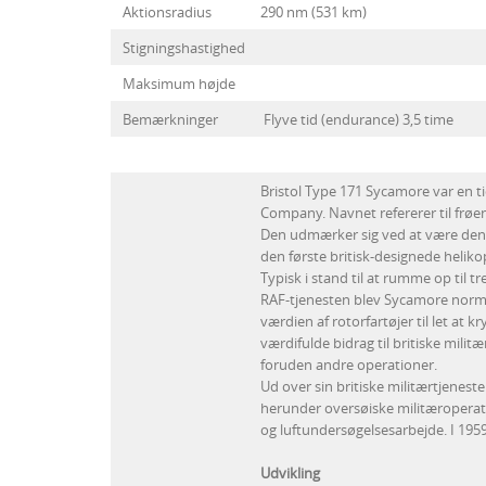
Aktionsradius
290 nm (531 km)
Stigningshastighed
Maksimum højde
Bemærkninger
Flyve tid (endurance) 3,5 time
Bristol Type 171 Sycamore var en tid
Company. Navnet refererer til frøe
Den udmærker sig ved at være den f
den første britisk-designede helikop
Typisk i stand til at rumme op til 
RAF-tjenesten blev Sycamore normal
værdien af rotorfartøjer til let at
værdifulde bidrag til britiske mil
foruden andre operationer.
Ud over sin britiske militærtjenest
herunder oversøiske militæroperatio
og luftundersøgelsesarbejde. I 1959
Udvikling