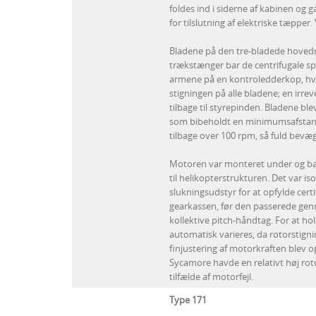
foldes ind i siderne af kabinen og g
for tilslutning af elektriske tæpper.
Bladene på den tre-bladede hovedro
trækstænger bar de centrifugale sp
armene på en kontroledderkop, hvis
stigningen på alle bladene; en irrev
tilbage til styrepinden. Bladene ble
som bibeholdt en minimumsafstand 
tilbage over 100 rpm, så fuld bevæge
Motoren var monteret under og bag
til helikopterstrukturen. Det var i
slukningsudstyr for at opfylde cert
gearkassen, før den passerede gen
kollektive pitch-håndtag. For at h
automatisk varieres, da rotorstig
finjustering af motorkraften blev o
Sycamore havde en relativt høj rot
tilfælde af motorfejl.
Type 171