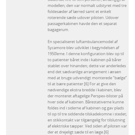
modellen; den var normalt udstyret med tre
foldesæder af lærred samt et enkelt
roterende sæde udover piloten. Udover
passagerkabinen havde den et separat
bagagerum.
En specialiseret luftambulancemodel af
Sycamore blev udviklet i begyndelsen af
1950’erne. I denne konfiguration blev op til
to patienter båret inde i kabinen på bårer
stablet over hinanden; dette var anderledes
end det sædvanlige arrangement i æraen
med at bruge udvendigt monterede “bælge”
til at bære patienter.[6] For at give den
nødvendige ekstra bredde i kabinen, blev
der monteret aftagelige Perspex-blister på
hver side af kabinen. Bårestativerne kunne
foldes ind i siderne af kabinen og gav plads
til op til tre siddende tilskadekomne i stedet;
en stikkontakt var tilgængelig for tilslutning
af elektriske tæpper. Ved siden af piloten var
der et drejeligt sæde til en læge.[6]