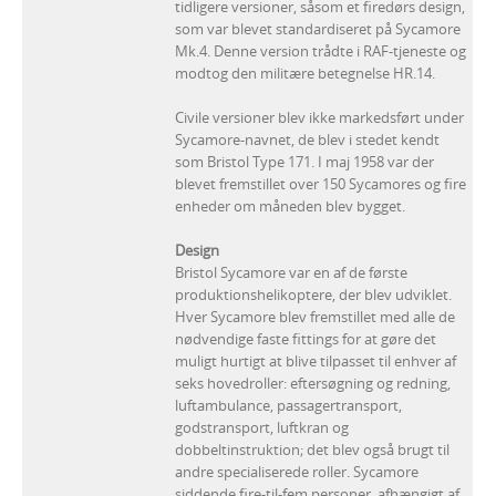
tidligere versioner, såsom et firedørs design,
som var blevet standardiseret på Sycamore
Mk.4. Denne version trådte i RAF-tjeneste og
modtog den militære betegnelse HR.14.
Civile versioner blev ikke markedsført under
Sycamore-navnet, de blev i stedet kendt
som Bristol Type 171. I maj 1958 var der
blevet fremstillet over 150 Sycamores og fire
enheder om måneden blev bygget.
Design
Bristol Sycamore var en af de første
produktionshelikoptere, der blev udviklet.
Hver Sycamore blev fremstillet med alle de
nødvendige faste fittings for at gøre det
muligt hurtigt at blive tilpasset til enhver af
seks hovedroller: eftersøgning og redning,
luftambulance, passagertransport,
godstransport, luftkran og
dobbeltinstruktion; det blev også brugt til
andre specialiserede roller. Sycamore
siddende fire-til-fem personer, afhængigt af