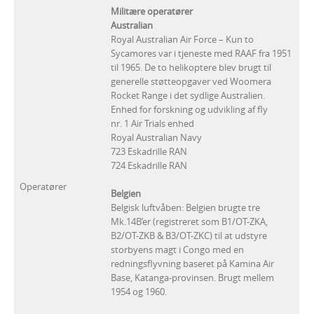
Militære operatører
Australian
Royal Australian Air Force – Kun to
Sycamores var i tjeneste med RAAF fra 1951
til 1965. De to helikoptere blev brugt til
generelle støtteopgaver ved Woomera
Rocket Range i det sydlige Australien.
Enhed for forskning og udvikling af fly
nr. 1 Air Trials enhed
Royal Australian Navy
723 Eskadrille RAN
724 Eskadrille RAN
Operatører
Belgien
Belgisk luftvåben: Belgien brugte tre
Mk.14B’er (registreret som B1/OT-ZKA,
B2/OT-ZKB & B3/OT-ZKC) til at udstyre
storbyens magt i Congo med en
redningsflyvning baseret på Kamina Air
Base, Katanga-provinsen. Brugt mellem
1954 og 1960.