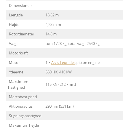
Dimensioner:
Længde
18,62 m
Højde
4,23 m m
Rotordiameter
14,8 m
Vægt
tom 1728 kg, total vægt 2540 kg
Motorkraft
Motor
1 ×
Alvis Leonides
piston engine
Ydeevne
550 HK, 410 kW
Maksimum
115 KN (212 km/t)
hastighed
Marchhastighed
Aktionsradius
290 nm (531 km)
Stigningshastighed
Maksimum højde