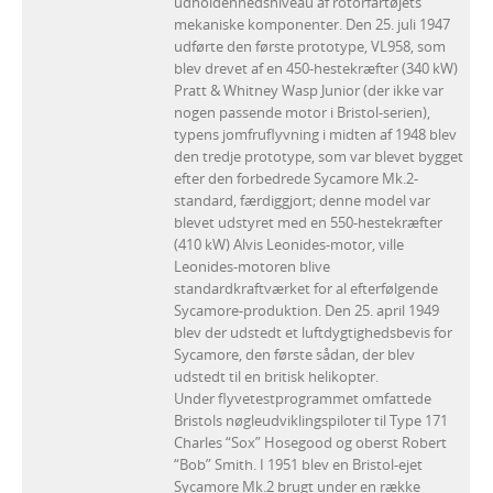
udholdenhedsniveau af rotorfartøjets
mekaniske komponenter. Den 25. juli 1947
udførte den første prototype, VL958, som
blev drevet af en 450-hestekræfter (340 kW)
Pratt & Whitney Wasp Junior (der ikke var
nogen passende motor i Bristol-serien),
typens jomfruflyvning i midten af 1948 blev
den tredje prototype, som var blevet bygget
efter den forbedrede Sycamore Mk.2-
standard, færdiggjort; denne model var
blevet udstyret med en 550-hestekræfter
(410 kW) Alvis Leonides-motor, ville
Leonides-motoren blive
standardkraftværket for al efterfølgende
Sycamore-produktion. Den 25. april 1949
blev der udstedt et luftdygtighedsbevis for
Sycamore, den første sådan, der blev
udstedt til en britisk helikopter.
Under flyvetestprogrammet omfattede
Bristols nøgleudviklingspiloter til Type 171
Charles “Sox” Hosegood og oberst Robert
“Bob” Smith. I 1951 blev en Bristol-ejet
Sycamore Mk.2 brugt under en række