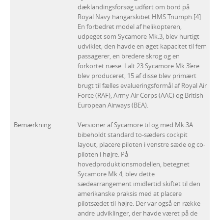
dæklandingsforsøg udført om bord på
Royal Navy hangarskibet HMS Triumph.[4]
En forbedret model af helikopteren,
udpeget som Sycamore Mk.3, blev hurtigt
udviklet; den havde en øget kapacitet til fem
passagerer, en bredere skrog og en
forkortet næse. I alt 23 Sycamore Mk.3’ere
blev produceret, 15 af disse blev primært
brugt til fælles evalueringsformål af Royal Air
Force (RAF), Army Air Corps (AAC) og British
European Airways (BEA).
Bemærkning
Versioner af Sycamore til og med Mk.3A
bibeholdt standard to-sæders cockpit
layout, placere piloten i venstre sæde og co-
piloten i højre. På
hovedproduktionsmodellen, betegnet
Sycamore Mk.4, blev dette
sædearrangement imidlertid skiftet til den
amerikanske praksis med at placere
pilotsædet til højre. Der var også en række
andre udviklinger, der havde været på de