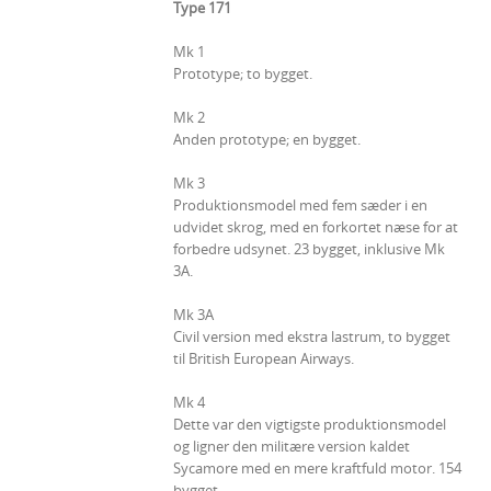
Type 171
Mk 1
Prototype; to bygget.
Mk 2
Anden prototype; en bygget.
Mk 3
Produktionsmodel med fem sæder i en
udvidet skrog, med en forkortet næse for at
forbedre udsynet. 23 bygget, inklusive Mk
3A.
Mk 3A
Civil version med ekstra lastrum, to bygget
til British European Airways.
Mk 4
Dette var den vigtigste produktionsmodel
og ligner den militære version kaldet
Sycamore med en mere kraftfuld motor. 154
bygget.