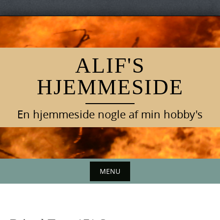
Skip
to
content
ALIF'S
HJEMMESIDE
En hjemmeside nogle af min hobby's
MENU
Skip
to
content