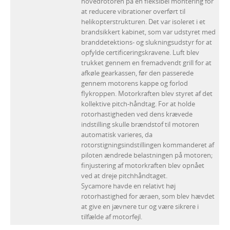
hovedrotoren på en fleksibel montering for
at reducere vibrationer overført til
helikopterstrukturen. Det var isoleret i et
brandsikkert kabinet, som var udstyret med
branddetektions- og slukningsudstyr for at
opfylde certificeringskravene. Luft blev
trukket gennem en fremadvendt grill for at
afkøle gearkassen, før den passerede
gennem motorens kappe og forlod
flykroppen. Motorkraften blev styret af det
kollektive pitch-håndtag. For at holde
rotorhastigheden ved dens krævede
indstilling skulle brændstof til motoren
automatisk varieres, da
rotorstigningsindstillingen kommanderet af
piloten ændrede belastningen på motoren;
finjustering af motorkraften blev opnået
ved at dreje pitchhåndtaget.
Sycamore havde en relativt høj
rotorhastighed for æraen, som blev hævdet
at give en jævnere tur og være sikrere i
tilfælde af motorfejl.