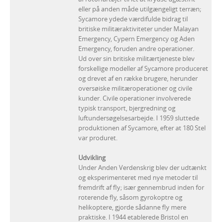
eller på anden måde utilgængeligt terræn;
Sycamore ydede værdifulde bidrag til
britiske militæraktiviteter under Malayan
Emergency, Cypern Emergency og Aden
Emergency, foruden andre operationer.
Ud over sin britiske militærtjeneste blev
forskellige modeller af Sycamore produceret
og drevet af en række brugere, herunder
oversøiske militæroperationer og civile
kunder. Civile operationer involverede
typisk transport, bjergredning og
luftundersøgelsesarbejde. I 1959 sluttede
produktionen af Sycamore, efter at 180 Stel
var produret.
Udvikling
Under Anden Verdenskrig blev der udtænkt
og eksperimenteret med nye metoder til
fremdrift af fly; især gennembrud inden for
roterende fly, såsom gyrokoptre og
helikoptere, gjorde sådanne fly mere
praktiske. I 1944 etablerede Bristol en