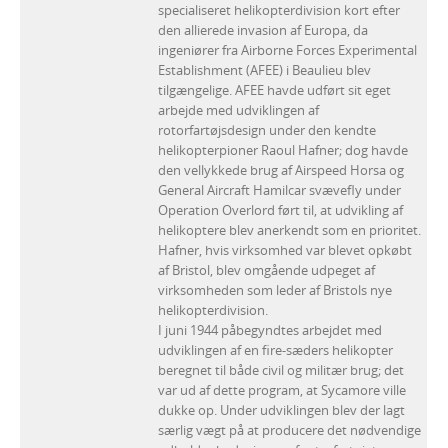
specialiseret helikopterdivision kort efter
den allierede invasion af Europa, da
ingeniører fra Airborne Forces Experimental
Establishment (AFEE) i Beaulieu blev
tilgængelige. AFEE havde udført sit eget
arbejde med udviklingen af
rotorfartøjsdesign under den kendte
helikopterpioner Raoul Hafner; dog havde
den vellykkede brug af Airspeed Horsa og
General Aircraft Hamilcar svævefly under
Operation Overlord ført til, at udvikling af
helikoptere blev anerkendt som en prioritet.
Hafner, hvis virksomhed var blevet opkøbt
af Bristol, blev omgående udpeget af
virksomheden som leder af Bristols nye
helikopterdivision.
I juni 1944 påbegyndtes arbejdet med
udviklingen af en fire-sæders helikopter
beregnet til både civil og militær brug; det
var ud af dette program, at Sycamore ville
dukke op. Under udviklingen blev der lagt
særlig vægt på at producere det nødvendige