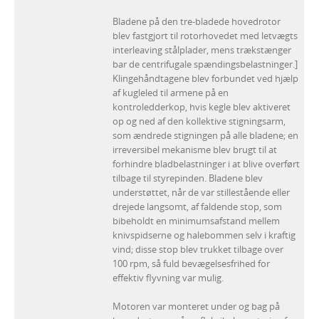
Bladene på den tre-bladede hovedrotor
blev fastgjort til rotorhovedet med letvægts
interleaving stålplader, mens trækstænger
bar de centrifugale spændingsbelastninger.]
Klingehåndtagene blev forbundet ved hjælp
af kugleled til armene på en
kontroledderkop, hvis kegle blev aktiveret
op og ned af den kollektive stigningsarm,
som ændrede stigningen på alle bladene; en
irreversibel mekanisme blev brugt til at
forhindre bladbelastninger i at blive overført
tilbage til styrepinden. Bladene blev
understøttet, når de var stillestående eller
drejede langsomt, af faldende stop, som
bibeholdt en minimumsafstand mellem
knivspidserne og halebommen selv i kraftig
vind; disse stop blev trukket tilbage over
100 rpm, så fuld bevægelsesfrihed for
effektiv flyvning var mulig.
Motoren var monteret under og bag på