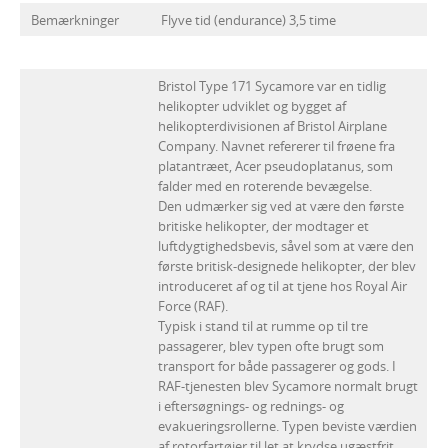
Bemærkninger
Flyve tid (endurance) 3,5 time
Bristol Type 171 Sycamore var en tidlig
helikopter udviklet og bygget af
helikopterdivisionen af Bristol Airplane
Company. Navnet refererer til frøene fra
platantræet, Acer pseudoplatanus, som
falder med en roterende bevægelse.
Den udmærker sig ved at være den første
britiske helikopter, der modtager et
luftdygtighedsbevis, såvel som at være den
første britisk-designede helikopter, der blev
introduceret af og til at tjene hos Royal Air
Force (RAF).
Typisk i stand til at rumme op til tre
passagerer, blev typen ofte brugt som
transport for både passagerer og gods. I
RAF-tjenesten blev Sycamore normalt brugt
i eftersøgnings- og rednings- og
evakueringsrollerne. Typen beviste værdien
af rotorfartøjer til let at krydse ugæstfrit