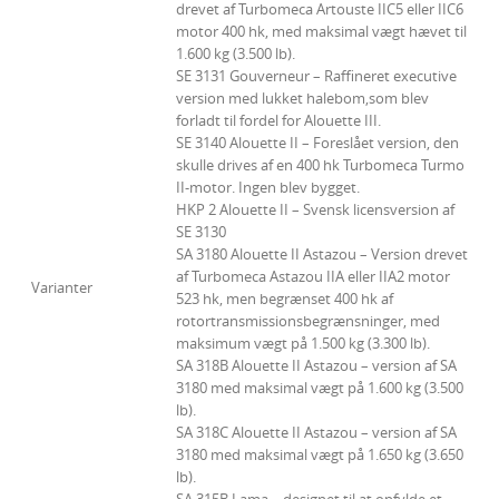
drevet af Turbomeca Artouste IIC5 eller IIC6
motor 400 hk, med maksimal vægt hævet til
1.600 kg (3.500 lb).
SE 3131 Gouverneur – Raffineret executive
version med lukket halebom,som blev
forladt til fordel for Alouette III.
SE 3140 Alouette II – Foreslået version, den
skulle drives af en 400 hk Turbomeca Turmo
II-motor. Ingen blev bygget.
HKP 2 Alouette II – Svensk licensversion af
SE 3130
SA 3180 Alouette II Astazou – Version drevet
af Turbomeca Astazou IIA eller IIA2 motor
Varianter
523 hk, men begrænset 400 hk af
rotortransmissionsbegrænsninger, med
maksimum vægt på 1.500 kg (3.300 lb).
SA 318B Alouette II Astazou – version af SA
3180 med maksimal vægt på 1.600 kg (3.500
lb).
SA 318C Alouette II Astazou – version af SA
3180 med maksimal vægt på 1.650 kg (3.650
lb).