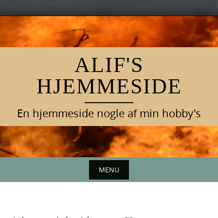
Skip
to
content
ALIF'S
HJEMMESIDE
En hjemmeside nogle af min hobby's
MENU
Skip
to
content