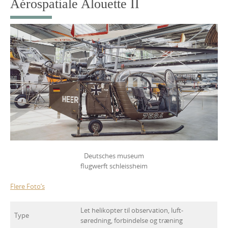
Aérospatiale Alouette II
Deutsches museum
flugwerft schleissheim
Flere Foto’s
Let helikopter til observation, luft-
Type
søredning, forbindelse og træning