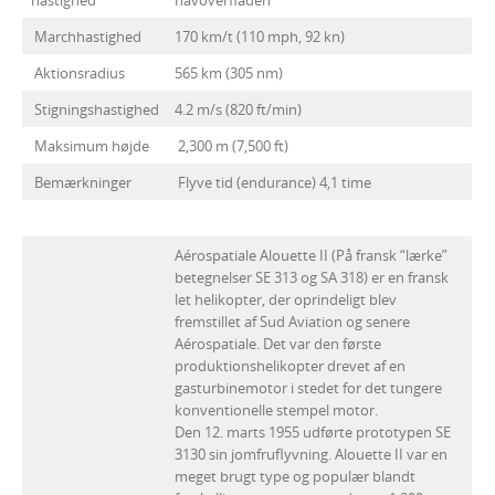
hastighed
havoverfladen
Marchhastighed
170 km/t (110 mph, 92 kn)
Aktionsradius
565 km (305 nm)
Stigningshastighed
4.2 m/s (820 ft/min)
Maksimum højde
2,300 m (7,500 ft)
Bemærkninger
Flyve tid (endurance) 4,1 time
Aérospatiale Alouette II (På fransk “lærke”
betegnelser SE 313 og SA 318) er en fransk
let helikopter, der oprindeligt blev
fremstillet af Sud Aviation og senere
Aérospatiale. Det var den første
produktionshelikopter drevet af en
gasturbinemotor i stedet for det tungere
konventionelle stempel motor.
Den 12. marts 1955 udførte prototypen SE
3130 sin jomfruflyvning. Alouette II var en
meget brugt type og populær blandt