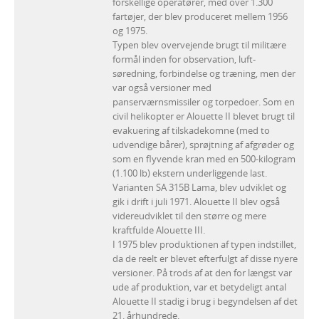
forskellige operatører, med over 1.300
fartøjer, der blev produceret mellem 1956
og 1975.
Typen blev overvejende brugt til militære
formål inden for observation, luft-
søredning, forbindelse og træning, men der
var også versioner med
panserværnsmissiler og torpedoer. Som en
civil helikopter er Alouette II blevet brugt til
evakuering af tilskadekomne (med to
udvendige bårer), sprøjtning af afgrøder og
som en flyvende kran med en 500-kilogram
(1.100 lb) ekstern underliggende last.
Varianten SA 315B Lama, blev udviklet og
gik i drift i juli 1971. Alouette II blev også
videreudviklet til den større og mere
kraftfulde Alouette III.
I 1975 blev produktionen af typen indstillet,
da de reelt er blevet efterfulgt af disse nyere
versioner. På trods af at den for længst var
ude af produktion, var et betydeligt antal
Alouette II stadig i brug i begyndelsen af det
21. århundrede.