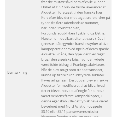
franske militær såvel som af civile kunder.
I løbet af 1957 blev de første leverancer af
Alouette II foretaget til den franske hær.
Kort efter blev der modtaget store ordrer på
typen fra flere udenlandske nationer,
herunder Storbritannien,
Forbundsrepublikken Tyskland og Østrig.
Næsten umiddelbart efter at være trådt i
tjeneste, påbegyndte franske styrker aktive
kampoperationer ved hjælp af deres spæde
Alouette II-flåde; den type, der blev taget i
brug i den algeriske krig, hvor den ydede
værdifulde bidrag til Frankrigs aktiviteter.
Når de blev brugt som troppetransport,
Bemærkning
kunne op til fire fuldt udstyrede soldater
flyves ad gangen. Derudover blev en række
Alouette II’er modificeret til at blive, hvad
der er blevet hævdet af nogle for at have
været verdens første kamphelikopter, i
denne egenskab ville det typisk have været
bevæbnet med Nord Aviation-byggede
SS.10 eller SS.11 panserværnsmissiler.
Nationen Rhodesia blev en produktiv