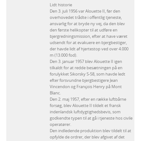
Lidt historie
Den 3. juli 1956 var Alouette II, før den
overhovedet trådte i offentlig tjeneste,
ansvarlig for at bryde ny vej, da den blev
den første helikopter til at udføre en
bjergredningsmission, efter at have været
udsendt for at evakuere en bjergbestiger,
der havde lidt af hjertestop ved over 4.000
m (13.000 fod).
Den 3. januar 1957 blev Alouette II igen
tilkaldt for at redde besætningen på en
forulykket Sikorsky S-58, som havde ledt
efter forsvundne bjergbestigere Jean
Vincendon og François Henry på Mont
Blanc.
Den 2. maj 1957, efter en række luftbårne
forsøg, blev Alouette II tildelt et fransk
indenlandsk luftdygtighedsbevis, som
godkendte typen til at gå i tjeneste hos civile
operatører.
Den indledende produktion blev tildelt til at
opfylde de ordrer, der blev afgivet af det