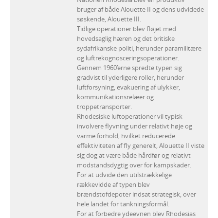
bruger af både Alouette II og dens udvidede
søskende, Alouette III.
Tidlige operationer blev fløjet med
hovedsaglig hæren og det britiske
sydafrikanske politi, herunder paramilitære
og luftrekognosceringsoperationer.
Gennem 1960’erne spredte typen sig
gradvist til yderligere roller, herunder
luftforsyning, evakuering af ulykker,
kommunikationsrelæer og
troppetransporter.
Rhodesiske luftoperationer vil typisk
involvere flyvning under relativt høje og
varme forhold, hvilket reducerede
effektiviteten af fly generelt, Alouette II viste
sig dog at være både hårdfør og relativt
modstandsdygtig over for kampskader.
For at udvide den utilstrækkelige
rækkevidde af typen blev
brændstofdepoter indsat strategisk, over
hele landet for tankningsformål.
For at forbedre ydeevnen blev Rhodesias