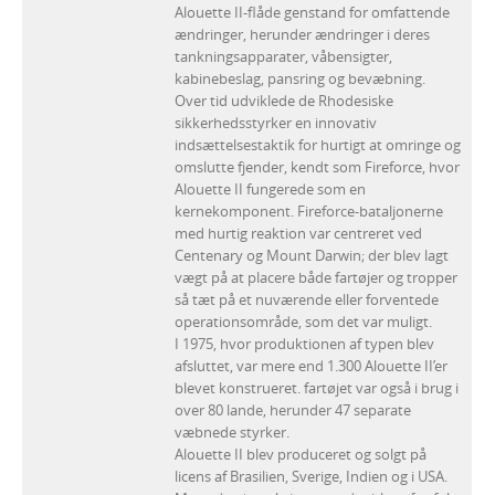
Alouette II-flåde genstand for omfattende
ændringer, herunder ændringer i deres
tankningsapparater, våbensigter,
kabinebeslag, pansring og bevæbning.
Over tid udviklede de Rhodesiske
sikkerhedsstyrker en innovativ
indsættelsestaktik for hurtigt at omringe og
omslutte fjender, kendt som Fireforce, hvor
Alouette II fungerede som en
kernekomponent. Fireforce-bataljonerne
med hurtig reaktion var centreret ved
Centenary og Mount Darwin; der blev lagt
vægt på at placere både fartøjer og tropper
så tæt på et nuværende eller forventede
operationsområde, som det var muligt.
I 1975, hvor produktionen af typen blev
afsluttet, var mere end 1.300 Alouette II’er
blevet konstrueret. fartøjet var også i brug i
over 80 lande, herunder 47 separate
væbnede styrker.
Alouette II blev produceret og solgt på
licens af Brasilien, Sverige, Indien og i USA.