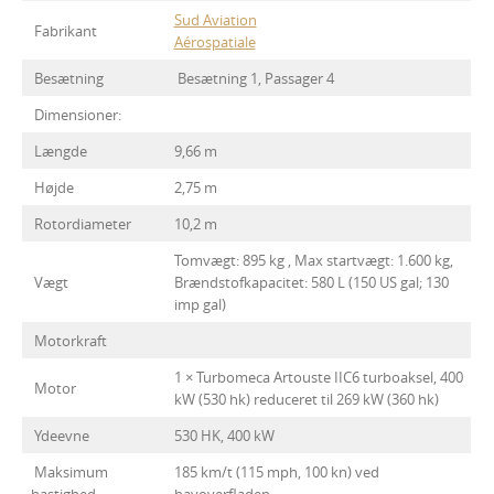
Sud Aviation
Fabrikant
Aérospatiale
Besætning
Besætning 1, Passager 4
Dimensioner:
Længde
9,66 m
Højde
2,75 m
Rotordiameter
10,2 m
Tomvægt: 895 kg , Max startvægt: 1.600 kg,
Vægt
Brændstofkapacitet: 580 L (150 US gal; 130
imp gal)
Motorkraft
1 × Turbomeca Artouste IIC6 turboaksel, 400
Motor
kW (530 hk) reduceret til 269 kW (360 hk)
Ydeevne
530 HK, 400 kW
Maksimum
185 km/t (115 mph, 100 kn) ved