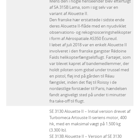
Mens den i nogle henseender blev efterfulgt
af SA 315B Lama, som i sig selv var en
variant af Alouette II.
Den franske hær erstattede i sidste ende
deres Alouette II-flåde med en nyudviklet
observations- og rekognosceringshelikopter
i form af Aérospatiale AS350 Écureuil.
I løbet af juli 2018 var en enkelt Alouette II
involveret i den franske gangster Rédoine
Faïds helikopterfængselsflugt. Fartøjet, som
var blevet kapret af bandemedlemmer, der
holdt piloten som gidsel under trussel med
en pistol, fløj ind på gården til Réau
fængslet, inden det fløj til Roissy i de
nordøstlige forstæder til Paris; hændelsen
fandt angiveligt sted på under ti minutter
fra take-off til flugt.
SE 3130 Alouette II – Initial version drevet af
Turbomeca Artouste II-seriens motor, 400
hk, med en maksimal vægt på 1.500 kg
(3.300 lb).
SE 313B Alouette II – Version af SE 3130