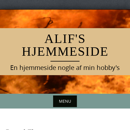
Skip
to
content
ALIF'S
HJEMMESIDE
En hjemmeside nogle af min hobby's
MENU
Skip
to
content